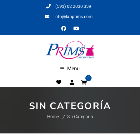
(593) 02 2030 339
info@labprims.com
Menu
0
SIN CATEGORÍA
Home
Sin Categoría