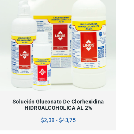
SELECCIONAR OPCIONES
Este
producto
tiene
Solución Gluconato De Clorhexidina
múltiples
HIDROALCOHOLICA AL 2%
variantes.
Las
opciones
Rango
$
2,38
-
$
43,75
se
pueden
de
elegir