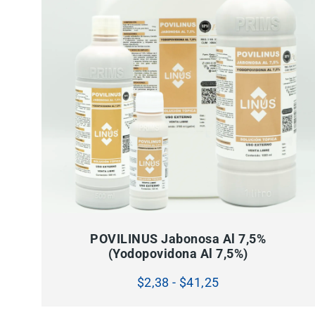
SELECCIONAR OPCIONES
Este
producto
tiene
POVILINUS Jabonosa Al 7,5%
múltiples
(Yodopovidona Al 7,5%)
variantes.
Las
opciones
Rango
$
2,38
-
$
41,25
se
pueden
de
elegir