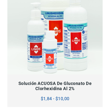
SELECCIONAR OPCIONES
Este
producto
tiene
Solución ACUOSA De Gluconato De
múltiples
Clorhexidina Al 2%
variantes.
Las
opciones
Rango
$
1,84
-
$
10,00
se
pueden
de
elegir