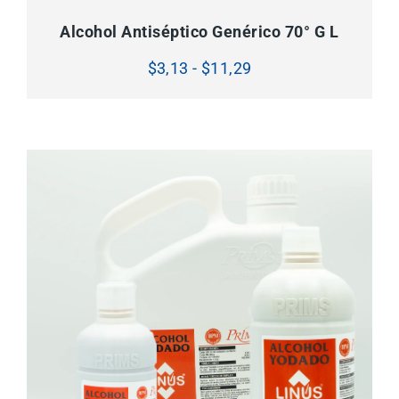
producto
tiene
Alcohol Antiséptico Genérico 70° G L
múltiples
variantes.
Las
Rango
$
3,13
-
$
11,29
opciones
de
se
pueden
precios:
elegir
en
desde
la
$3,13
página
de
hasta
producto
$11,29