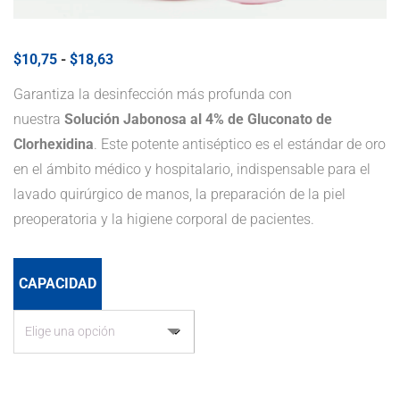
Rango
$
10,75
-
$
18,63
de
precios:
Garantiza la desinfección más profunda con
desde
nuestra
Solución Jabonosa al 4% de Gluconato de
$10,75
hasta
Clorhexidina
. Este potente antiséptico es el estándar de oro
$18,63
en el ámbito médico y hospitalario, indispensable para el
lavado quirúrgico de manos, la preparación de la piel
preoperatoria y la higiene corporal de pacientes.
CAPACIDAD