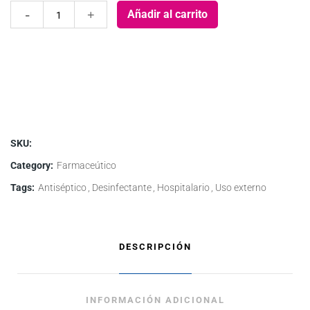
Solución
Añadir al carrito
Jabonosa
de
Gluconato
de
SKU:
clorhexidina
Category:
Farmaceútico
al
Tags:
Antiséptico
Desinfectante
Hospitalario
Uso externo
4%
quantity
DESCRIPCIÓN
INFORMACIÓN ADICIONAL