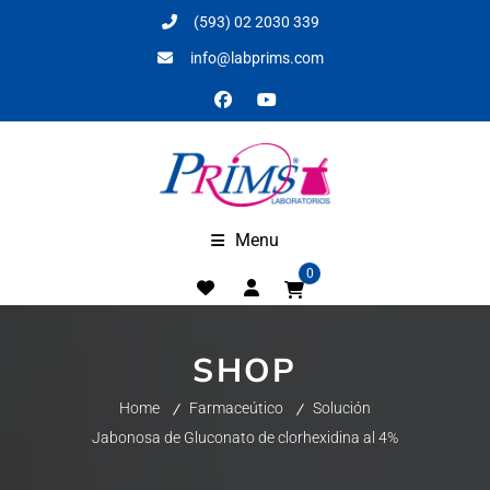
(593) 02 2030 339
info@labprims.com
Menu
0
SHOP
Home
Farmaceútico
Solución
Jabonosa de Gluconato de clorhexidina al 4%