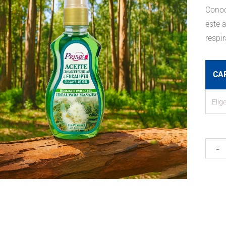
Conoc
este a
respir
CA