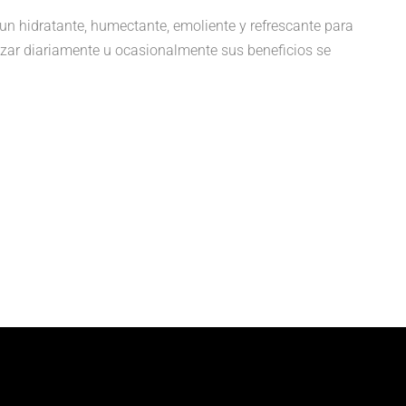
idratante, humectante, emoliente y refrescante para
tilizar diariamente u ocasionalmente sus beneficios se