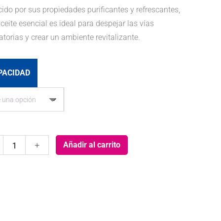
ido por sus propiedades purificantes y refrescantes,
ceite esencial es ideal para despejar las vías
atorias y crear un ambiente revitalizante.
PACIDAD
Aceite
Añadir al carrito
de
Eucalipto
Prims