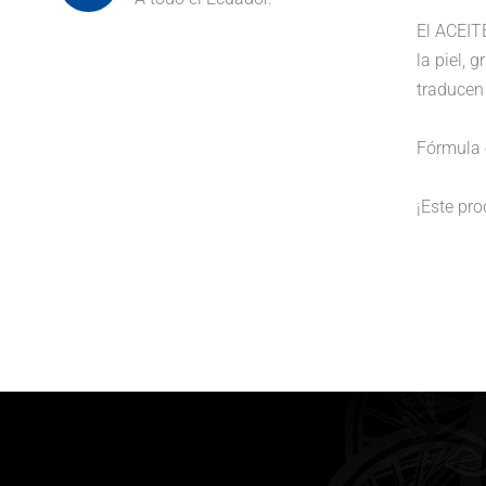
El ACEIT
la piel, 
traducen 
Fórmula 
¡Este pro