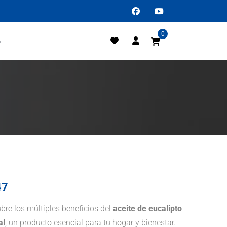
0
o
47
bre los múltiples beneficios del
aceite de eucalipto
al
, un producto esencial para tu hogar y bienestar.