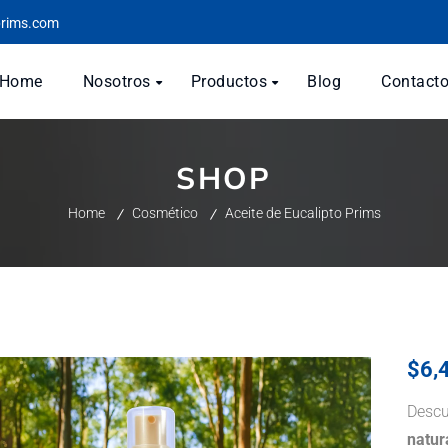
prims.com
Home
Nosotros
Productos
Blog
Contact
SHOP
Home
Cosmético
Aceite de Eucalipto Prims
$
6,
Descu
natur