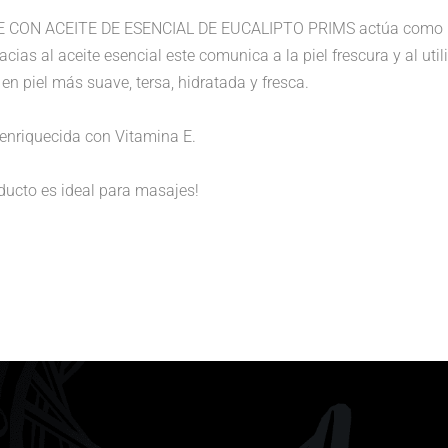
E CON ACEITE DE ESENCIAL DE EUCALIPTO PRIMS actúa como un h
gracias al aceite esencial este comunica a la piel frescura y al u
en piel más suave, tersa, hidratada y fresca.
enriquecida con Vitamina E.
ducto es ideal para masajes!