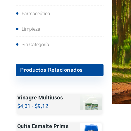
Farmaceútico
Limpieza
Sin Categoría
Productos Relacionados
Vinagre Multiusos
$
4,31
-
$
9,12
Quita Esmalte Prims