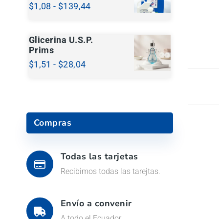
$
1,08
-
$
139,44
Glicerina U.S.P.
Prims
$
1,51
-
$
28,04
Compras
Todas las tarjetas
Recibimos todas las tarejtas.
Envío a convenir
A todo el Ecuador.