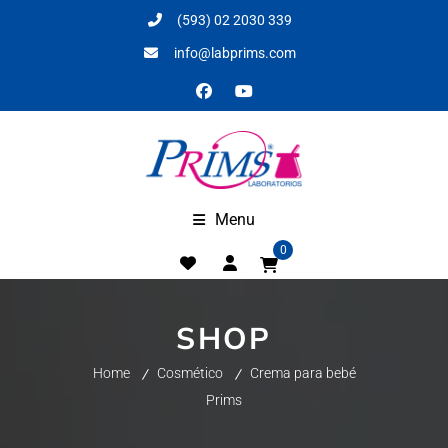
(593) 02 2030 339
info@labprims.com
Menu
0
SHOP
Home
Cosmético
Crema para bebé
Prims